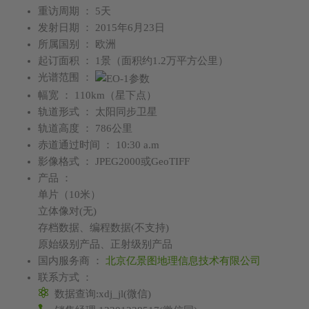
重访周期 ： 5天
发射日期 ： 2015年6月23日
所属国别 ： 欧洲
起订面积 ： 1景（面积约1.2万平方公里）
光谱范围 ：
幅宽 ： 110km（星下点）
轨道形式 ： 太阳同步卫星
轨道高度 ： 786公里
赤道通过时间 ： 10:30 a.m
影像格式 ： JPEG2000或GeoTIFF
产品 ：
单片（10米）
立体像对(无)
存档数据、编程数据(不支持)
原始级别产品、正射级别产品
国内服务商 ：
北京亿景图地理信息技术有限公司
联系方式 ：
数据查询:xdj_jl(微信)