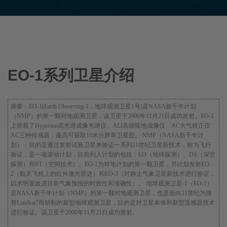
EO-1系列卫星介绍
摘要：EO-1(Earth Observing-1，地球观测卫星1号)是NASA新千年计划
（NMP）的第一颗对地观测卫星，该卫星于2000年11月21日成功发射。EO-1
上搭载了Hyperion高光谱成像光谱仪、ALI高级陆地成像仪、AC大气校正仪
AC三种传感器，最高可获取10米分辨率卫星图。 NMP（NASA新千年计
划）：目的是通过发射试验卫星来验证一系列21世纪卫星新技术，称为飞行
验证，是一项滚动计划，目前列入计划的包括：EO（地球探测）、DS（深空
探测）和ST（空间技术）。EO-1为对地计划的第一颗卫星，另计划发射EO-
2（航天飞机上的红外激光雷达）和EO-3（对静止气象卫星新技术进行验证，
以求明显改进目前气象预报的时效性和准确性）。 地球观测卫星-1（EO-1）
是NASA新千年计划（NMP）的第一颗对地观测卫星，也是面向21世纪为接
替Landsat7而研制的新型地球观测卫星，目的是对卫星本体和新型遥感器技术
进行验证。该卫星于2000年11月21日成功发射。