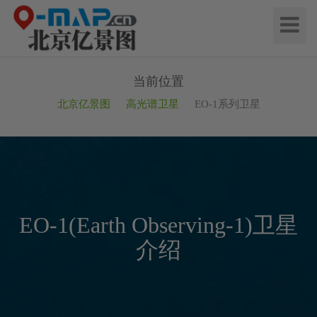
切
换
导
航
当前位置
北京亿景图
高光谱卫星
EO-1系列卫星
EO-1(Earth Observing-1)卫星
介绍